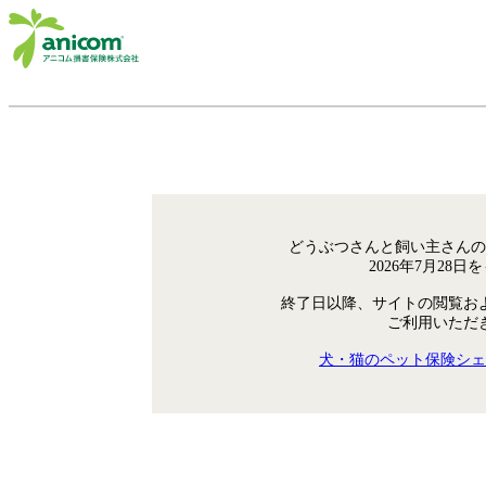
どうぶつさんと飼い主さんの
2026年7月28
終了日以降、サイトの閲覧お
ご利用いただ
犬・猫のペット保険シェ