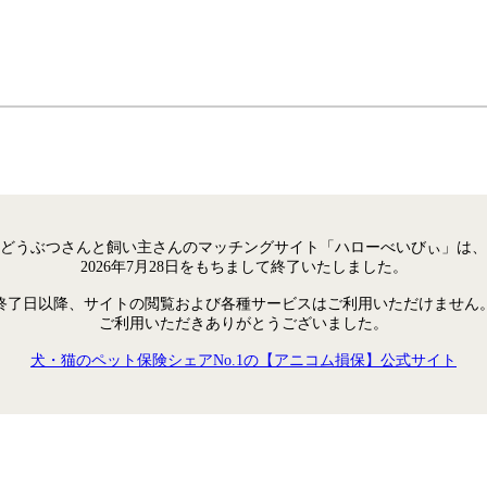
どうぶつさんと飼い主さんのマッチングサイト「ハローべいびぃ」は、
2026年7月28日をもちまして終了いたしました。
終了日以降、サイトの閲覧および各種サービスはご利用いただけません
ご利用いただきありがとうございました。
犬・猫のペット保険シェアNo.1の【アニコム損保】公式サイト