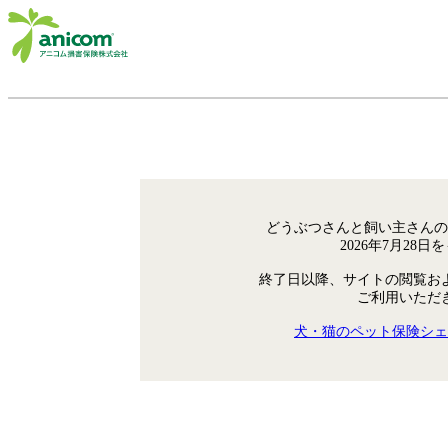
どうぶつさんと飼い主さんの
2026年7月28
終了日以降、サイトの閲覧お
ご利用いただ
犬・猫のペット保険シェ