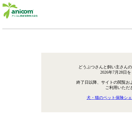
どうぶつさんと飼い主さんの
2026年7月28
終了日以降、サイトの閲覧お
ご利用いただ
犬・猫のペット保険シェ