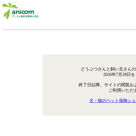
どうぶつさんと飼い主さんの
2026年7月28
終了日以降、サイトの閲覧お
ご利用いただ
犬・猫のペット保険シェ