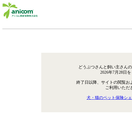
どうぶつさんと飼い主さんの
2026年7月28
終了日以降、サイトの閲覧お
ご利用いただ
犬・猫のペット保険シェ