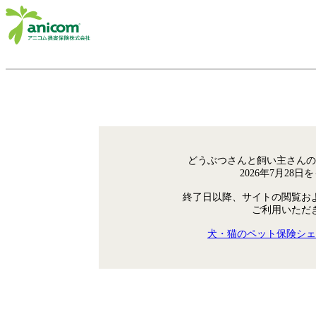
どうぶつさんと飼い主さんの
2026年7月28
終了日以降、サイトの閲覧お
ご利用いただ
犬・猫のペット保険シェ