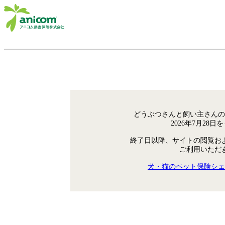
どうぶつさんと飼い主さんの
2026年7月28
終了日以降、サイトの閲覧お
ご利用いただ
犬・猫のペット保険シェ