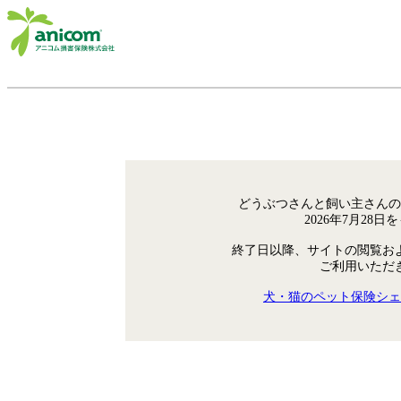
どうぶつさんと飼い主さんの
2026年7月28
終了日以降、サイトの閲覧お
ご利用いただ
犬・猫のペット保険シェ