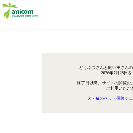
どうぶつさんと飼い主さんの
2026年7月28
終了日以降、サイトの閲覧お
ご利用いただ
犬・猫のペット保険シェ