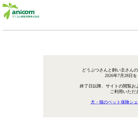
どうぶつさんと飼い主さんの
2026年7月28
終了日以降、サイトの閲覧お
ご利用いただ
犬・猫のペット保険シェ