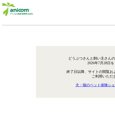
どうぶつさんと飼い主さんの
2026年7月28
終了日以降、サイトの閲覧お
ご利用いただ
犬・猫のペット保険シェ