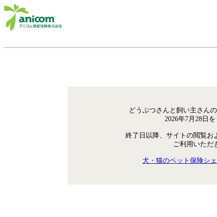
どうぶつさんと飼い主さんの
2026年7月28
終了日以降、サイトの閲覧お
ご利用いただ
犬・猫のペット保険シェ