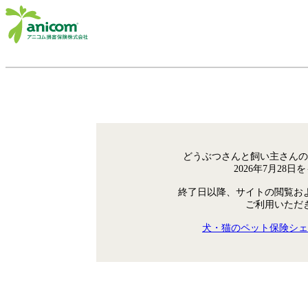
どうぶつさんと飼い主さんの
2026年7月28
終了日以降、サイトの閲覧お
ご利用いただ
犬・猫のペット保険シェ