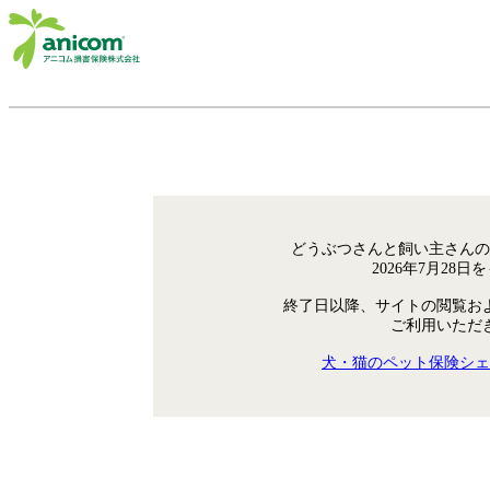
どうぶつさんと飼い主さんの
2026年7月28
終了日以降、サイトの閲覧お
ご利用いただ
犬・猫のペット保険シェ