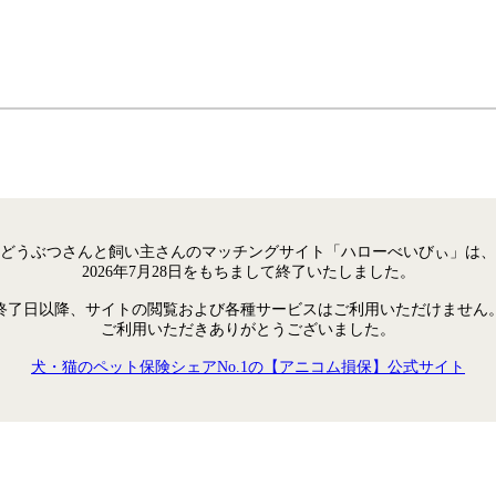
どうぶつさんと飼い主さんのマッチングサイト「ハローべいびぃ」は、
2026年7月28日をもちまして終了いたしました。
終了日以降、サイトの閲覧および各種サービスはご利用いただけません
ご利用いただきありがとうございました。
犬・猫のペット保険シェアNo.1の【アニコム損保】公式サイト