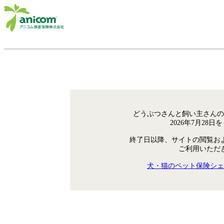
どうぶつさんと飼い主さんの
2026年7月28
終了日以降、サイトの閲覧お
ご利用いただ
犬・猫のペット保険シェ