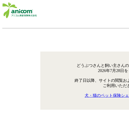
どうぶつさんと飼い主さんの
2026年7月28
終了日以降、サイトの閲覧お
ご利用いただ
犬・猫のペット保険シェ