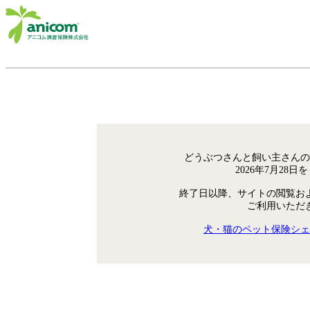
どうぶつさんと飼い主さんの
2026年7月28
終了日以降、サイトの閲覧お
ご利用いただ
犬・猫のペット保険シェ