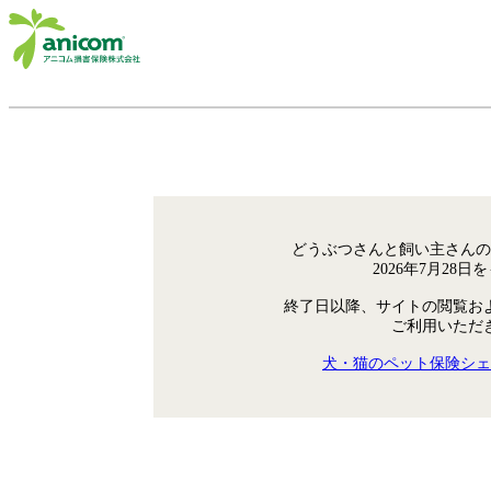
どうぶつさんと飼い主さんの
2026年7月28
終了日以降、サイトの閲覧お
ご利用いただ
犬・猫のペット保険シェ