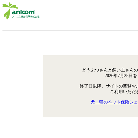
どうぶつさんと飼い主さんの
2026年7月28
終了日以降、サイトの閲覧お
ご利用いただ
犬・猫のペット保険シェ