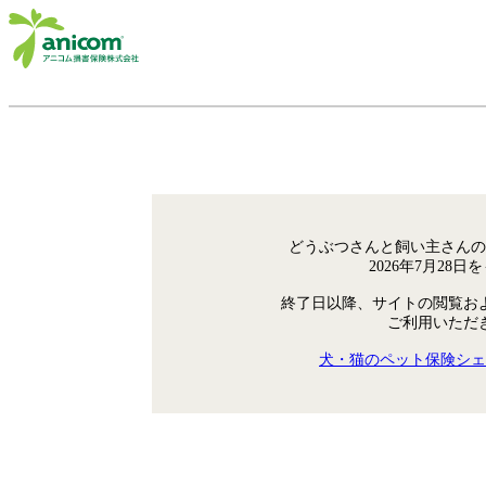
どうぶつさんと飼い主さんの
2026年7月28
終了日以降、サイトの閲覧お
ご利用いただ
犬・猫のペット保険シェ