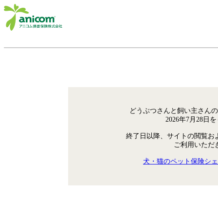
どうぶつさんと飼い主さんの
2026年7月28
終了日以降、サイトの閲覧お
ご利用いただ
犬・猫のペット保険シェ