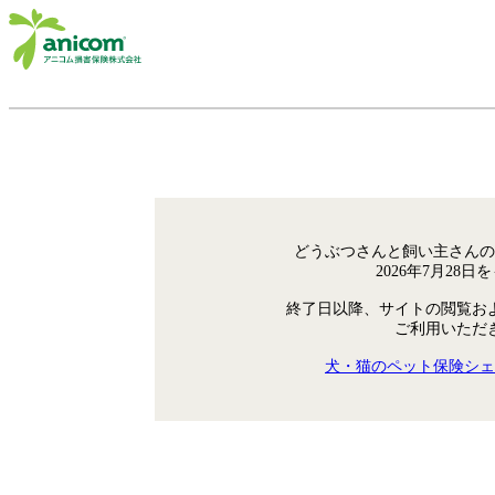
どうぶつさんと飼い主さんの
2026年7月28
終了日以降、サイトの閲覧お
ご利用いただ
犬・猫のペット保険シェ