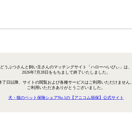
どうぶつさんと飼い主さんのマッチングサイト「ハローべいびぃ」は、
2026年7月28日をもちまして終了いたしました。
終了日以降、サイトの閲覧および各種サービスはご利用いただけません
ご利用いただきありがとうございました。
犬・猫のペット保険シェアNo.1の【アニコム損保】公式サイト