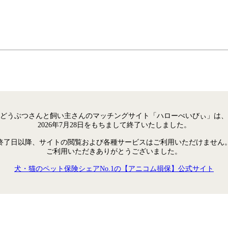
どうぶつさんと飼い主さんのマッチングサイト「ハローべいびぃ」は、
2026年7月28日をもちまして終了いたしました。
終了日以降、サイトの閲覧および各種サービスはご利用いただけません
ご利用いただきありがとうございました。
犬・猫のペット保険シェアNo.1の【アニコム損保】公式サイト