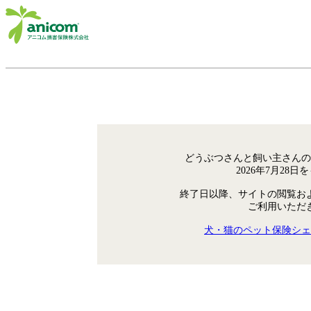
どうぶつさんと飼い主さんの
2026年7月28
終了日以降、サイトの閲覧お
ご利用いただ
犬・猫のペット保険シェ