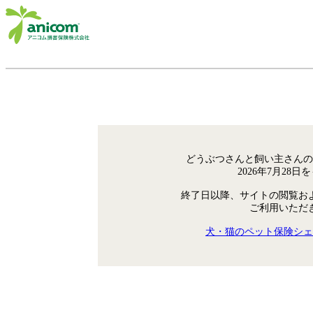
どうぶつさんと飼い主さんの
2026年7月28
終了日以降、サイトの閲覧お
ご利用いただ
犬・猫のペット保険シェ