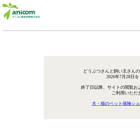
どうぶつさんと飼い主さんの
2026年7月28
終了日以降、サイトの閲覧お
ご利用いただ
犬・猫のペット保険シェ