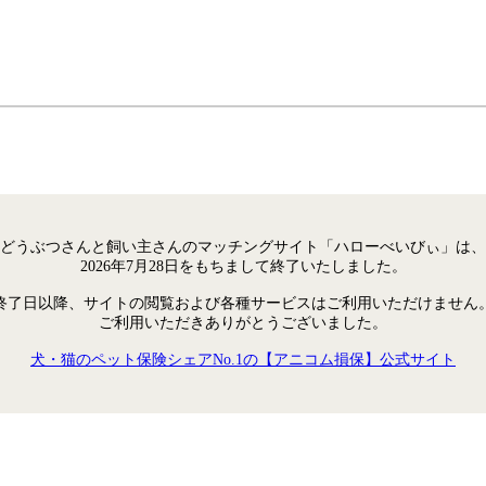
どうぶつさんと飼い主さんのマッチングサイト「ハローべいびぃ」は、
2026年7月28日をもちまして終了いたしました。
終了日以降、サイトの閲覧および各種サービスはご利用いただけません
ご利用いただきありがとうございました。
犬・猫のペット保険シェアNo.1の【アニコム損保】公式サイト