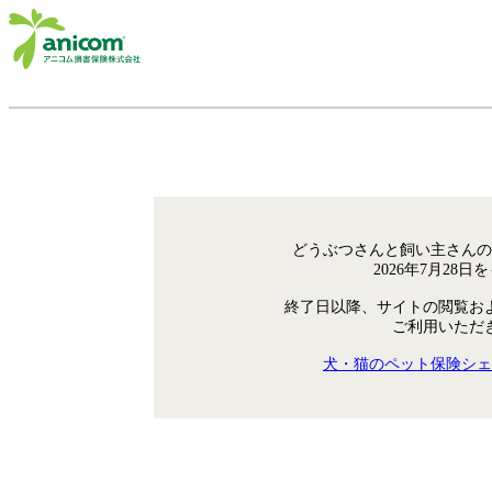
どうぶつさんと飼い主さんの
2026年7月28
終了日以降、サイトの閲覧お
ご利用いただ
犬・猫のペット保険シェ