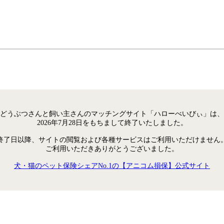
どうぶつさんと飼い主さんのマッチングサイト「ハローべいびぃ」は、
2026年7月28日をもちまして終了いたしました。
終了日以降、サイトの閲覧および各種サービスはご利用いただけません
ご利用いただきありがとうございました。
犬・猫のペット保険シェアNo.1の【アニコム損保】公式サイト