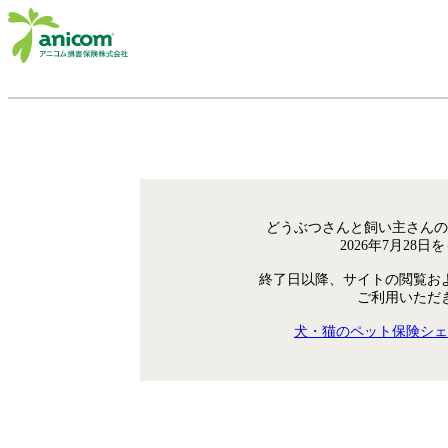
どうぶつさんと飼い主さんの
2026年7月28
終了日以降、サイトの閲覧お
ご利用いただ
犬・猫のペット保険シェ