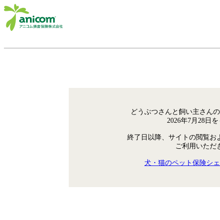
どうぶつさんと飼い主さんの
2026年7月28
終了日以降、サイトの閲覧お
ご利用いただ
犬・猫のペット保険シェ