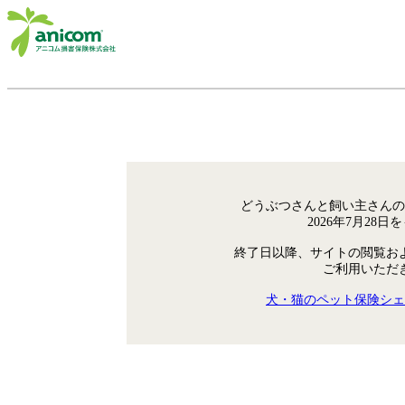
どうぶつさんと飼い主さんの
2026年7月28
終了日以降、サイトの閲覧お
ご利用いただ
犬・猫のペット保険シェ