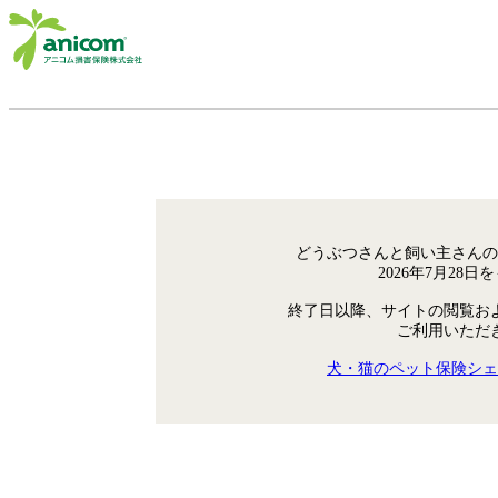
どうぶつさんと飼い主さんの
2026年7月28
終了日以降、サイトの閲覧お
ご利用いただ
犬・猫のペット保険シェ