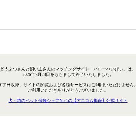
どうぶつさんと飼い主さんのマッチングサイト「ハローべいびぃ」は、
2026年7月28日をもちまして終了いたしました。
終了日以降、サイトの閲覧および各種サービスはご利用いただけません
ご利用いただきありがとうございました。
犬・猫のペット保険シェアNo.1の【アニコム損保】公式サイト