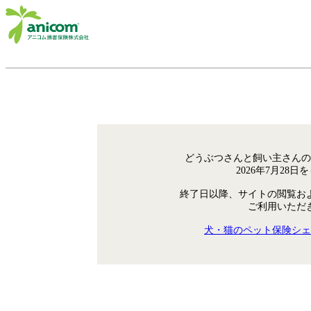
どうぶつさんと飼い主さんの
2026年7月28
終了日以降、サイトの閲覧お
ご利用いただ
犬・猫のペット保険シェ