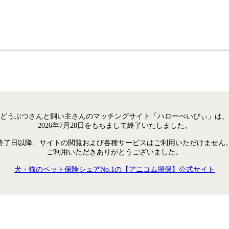
どうぶつさんと飼い主さんのマッチングサイト「ハローべいびぃ」は、
2026年7月28日をもちまして終了いたしました。
終了日以降、サイトの閲覧および各種サービスはご利用いただけません
ご利用いただきありがとうございました。
犬・猫のペット保険シェアNo.1の【アニコム損保】公式サイト