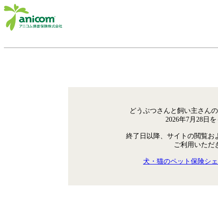
どうぶつさんと飼い主さんの
2026年7月28
終了日以降、サイトの閲覧お
ご利用いただ
犬・猫のペット保険シェ