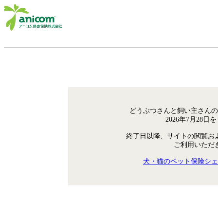
どうぶつさんと飼い主さんの
2026年7月28
終了日以降、サイトの閲覧お
ご利用いただ
犬・猫のペット保険シェ