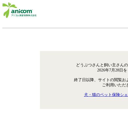
どうぶつさんと飼い主さんの
2026年7月28
終了日以降、サイトの閲覧お
ご利用いただ
犬・猫のペット保険シェ