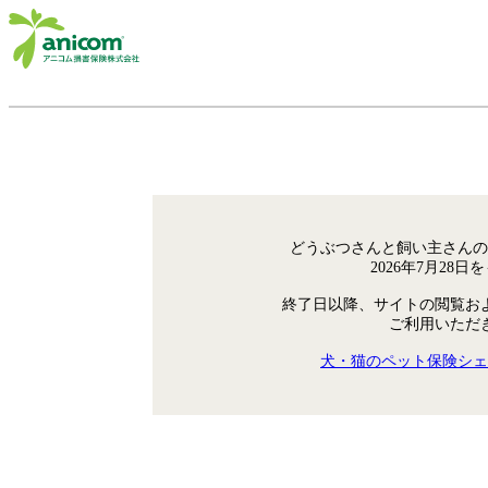
どうぶつさんと飼い主さんの
2026年7月28
終了日以降、サイトの閲覧お
ご利用いただ
犬・猫のペット保険シェ