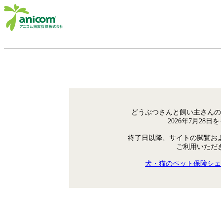
どうぶつさんと飼い主さんの
2026年7月28
終了日以降、サイトの閲覧お
ご利用いただ
犬・猫のペット保険シェ