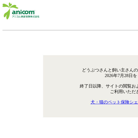
どうぶつさんと飼い主さんの
2026年7月28
終了日以降、サイトの閲覧お
ご利用いただ
犬・猫のペット保険シェ