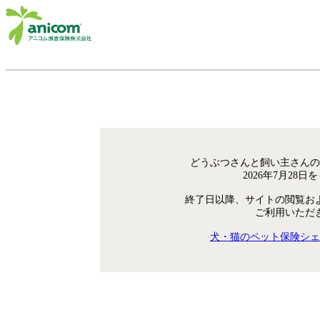
どうぶつさんと飼い主さんの
2026年7月28
終了日以降、サイトの閲覧お
ご利用いただ
犬・猫のペット保険シェ