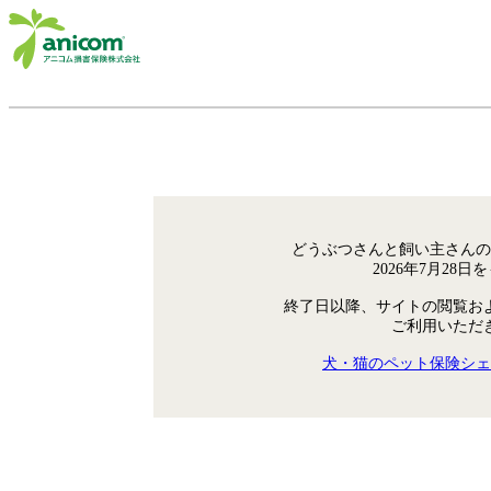
どうぶつさんと飼い主さんの
2026年7月28
終了日以降、サイトの閲覧お
ご利用いただ
犬・猫のペット保険シェ