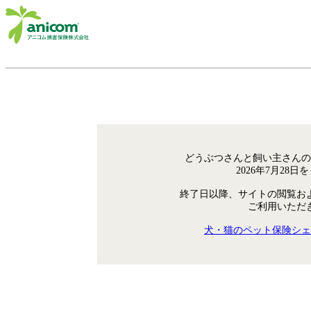
どうぶつさんと飼い主さんの
2026年7月28
終了日以降、サイトの閲覧お
ご利用いただ
犬・猫のペット保険シェ