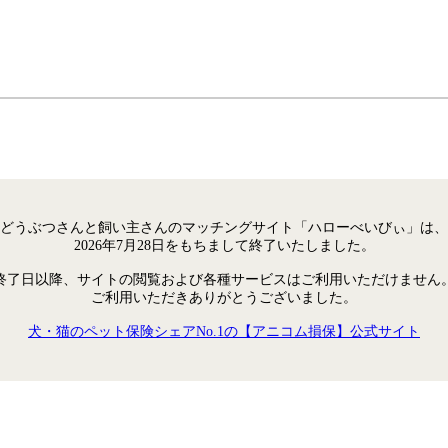
どうぶつさんと飼い主さんのマッチングサイト「ハローべいびぃ」は、
2026年7月28日をもちまして終了いたしました。
終了日以降、サイトの閲覧および各種サービスはご利用いただけません
ご利用いただきありがとうございました。
犬・猫のペット保険シェアNo.1の【アニコム損保】公式サイト