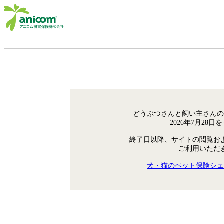
どうぶつさんと飼い主さんの
2026年7月28
終了日以降、サイトの閲覧お
ご利用いただ
犬・猫のペット保険シェ